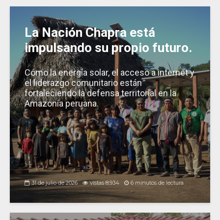
k
La Nación Chapra está
impulsando su propio futuro.
Cómo la energía solar, el acceso a internet y
el liderazgo comunitario están
fortaleciendo la defensa territorial en la
Amazonía peruana.
31 de julio de 2026
vistas 8,934
6 minutos de lectura