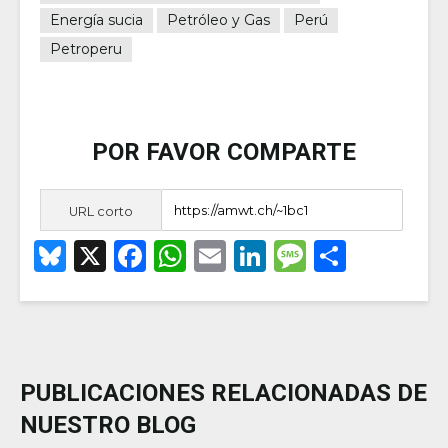
Energía sucia
Petróleo y Gas
Perú
Petroperu
POR FAVOR COMPARTE
URL corto
B
X
F
W
E
Li
M
S
lu
a
h
m
n
e
h
e
c
a
ai
k
ss
ar
s
e
ts
l
e
a
e
k
b
A
dI
g
PUBLICACIONES RELACIONADAS DE
y
o
p
n
e
NUESTRO BLOG
o
p